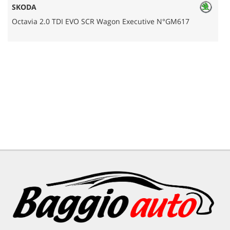
SKODA
Octavia 2.0 TDI EVO SCR Wagon Executive N°GM617
A
AREA COMMERCIANTI