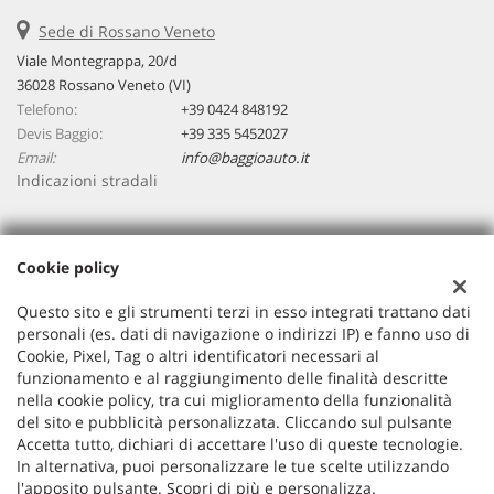
Sede di Rossano Veneto
Viale Montegrappa, 20/d
36028 Rossano Veneto (VI)
Telefono:
+39 0424 848192
Devis Baggio:
+39 335 5452027
Email:
info@baggioauto.it
Indicazioni stradali
Dati fiscali:
Cookie policy
Baggio Auto Srl
Viale Montegrappa, 20/a, Rossano Veneto (VI)
Questo sito e gli strumenti terzi in esso integrati trattano dati
C.F/P.IVA:
03251490243
personali (es. dati di navigazione o indirizzi IP) e fanno uso di
Cookie, Pixel, Tag o altri identificatori necessari al
Registro delle imprese:
VI
funzionamento e al raggiungimento delle finalità descritte
nella cookie policy, tra cui miglioramento della funzionalità
del sito e pubblicità personalizzata. Cliccando sul pulsante
Accetta tutto, dichiari di accettare l'uso di queste tecnologie.
In alternativa, puoi personalizzare le tue scelte utilizzando
l'apposito pulsante. Scopri di più e personalizza.