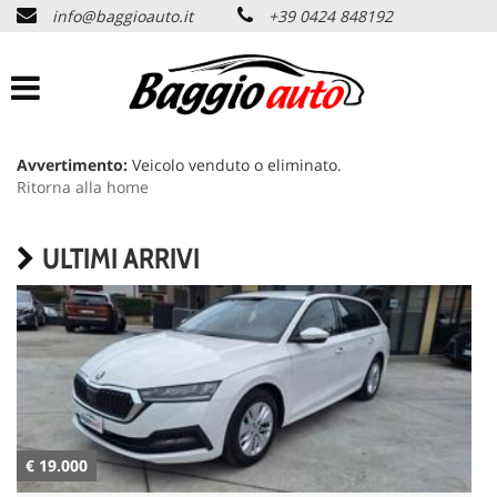
info@baggioauto.it
+39 0424 848192
HOME
AZIENDA
LISTA VEICOLI
Avvertimento:
Veicolo venduto o eliminato.
Ritorna alla home
PERMUTA USATO
ULTIMI ARRIVI
ASSISTENZA
SERVIZI
CONTATTI
€ 19.000
€
NEWS