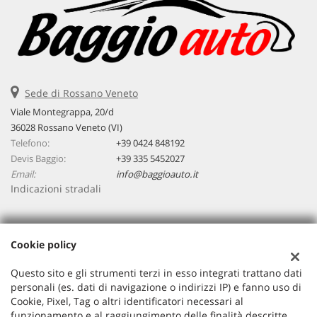
Sede di Rossano Veneto
Viale Montegrappa, 20/d
36028 Rossano Veneto (VI)
Telefono:
+39 0424 848192
Devis Baggio:
+39 335 5452027
Email:
info@baggioauto.it
Indicazioni stradali
Dati fiscali:
Cookie policy
Baggio Auto Srl
Viale Montegrappa, 20/a, Rossano Veneto (VI)
Questo sito e gli strumenti terzi in esso integrati trattano dati
C.F/P.IVA:
03251490243
personali (es. dati di navigazione o indirizzi IP) e fanno uso di
Cookie, Pixel, Tag o altri identificatori necessari al
Registro delle imprese:
VI
funzionamento e al raggiungimento delle finalità descritte