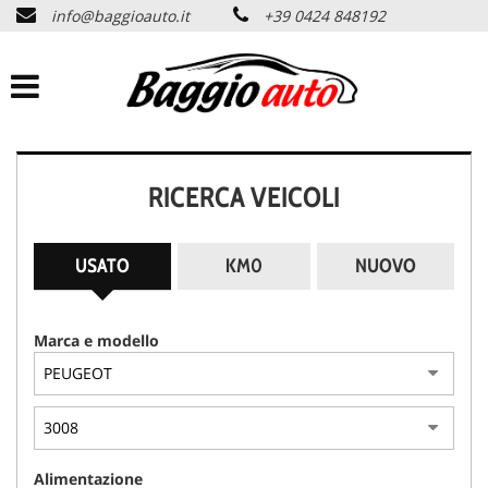
info@baggioauto.it
+39 0424 848192
HOME
AZIENDA
LISTA VEICOLI
RICERCA VEICOLI
PERMUTA USATO
USATO
KM0
NUOVO
ASSISTENZA
Marca e modello
SERVIZI
CONTATTI
Alimentazione
NEWS