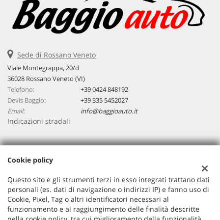
Sede di Rossano Veneto
Viale Montegrappa, 20/d
36028 Rossano Veneto (VI)
Telefono:
+39 0424 848192
Devis Baggio:
+39 335 5452027
Email:
info@baggioauto.it
Indicazioni stradali
Dati fiscali:
Cookie policy
Baggio Auto Srl
Viale Montegrappa, 20/a, Rossano Veneto (VI)
Questo sito e gli strumenti terzi in esso integrati trattano dati
C.F/P.IVA:
03251490243
personali (es. dati di navigazione o indirizzi IP) e fanno uso di
Cookie, Pixel, Tag o altri identificatori necessari al
Registro delle imprese:
VI
funzionamento e al raggiungimento delle finalità descritte
nella cookie policy, tra cui miglioramento della funzionalità