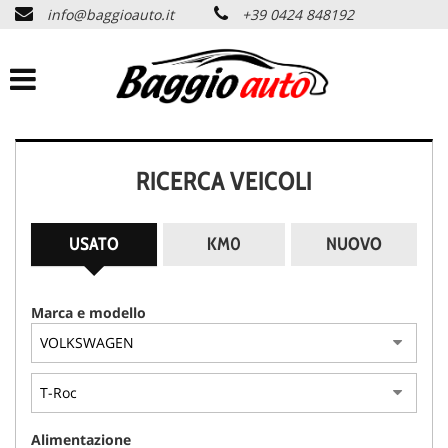
info@baggioauto.it
+39 0424 848192
HOME
AZIENDA
LISTA VEICOLI
RICERCA VEICOLI
PERMUTA USATO
USATO
KM0
NUOVO
ASSISTENZA
Marca e modello
SERVIZI
CONTATTI
Alimentazione
NEWS