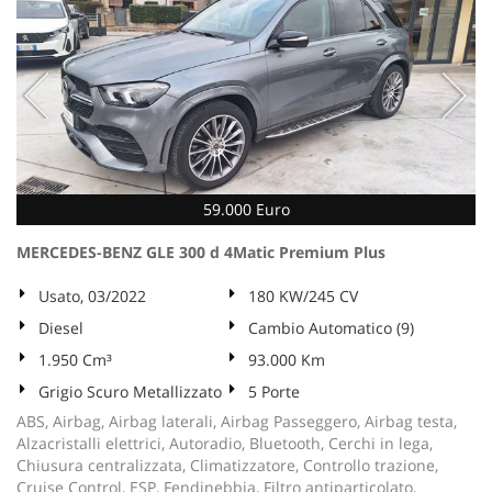
59.000 Euro
MERCEDES-BENZ GLE 300 d 4Matic Premium Plus
Usato, 03/2022
180 KW/245 CV
Diesel
Cambio Automatico (9)
1.950 Cm³
93.000 Km
Grigio Scuro Metallizzato
5 Porte
ABS, Airbag, Airbag laterali, Airbag Passeggero, Airbag testa,
Alzacristalli elettrici, Autoradio, Bluetooth, Cerchi in lega,
Chiusura centralizzata, Climatizzatore, Controllo trazione,
Cruise Control, ESP, Fendinebbia, Filtro antiparticolato,