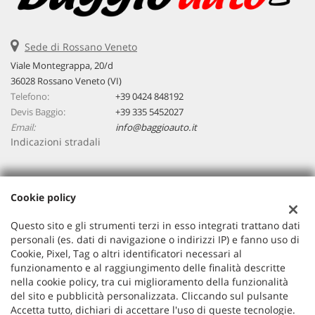
Sede di Rossano Veneto
Viale Montegrappa, 20/d
36028 Rossano Veneto (VI)
Telefono:
+39 0424 848192
Devis Baggio:
+39 335 5452027
Email:
info@baggioauto.it
Indicazioni stradali
Dati fiscali:
Cookie policy
Baggio Auto Srl
Viale Montegrappa, 20/a, Rossano Veneto (VI)
Questo sito e gli strumenti terzi in esso integrati trattano dati
C.F/P.IVA:
03251490243
personali (es. dati di navigazione o indirizzi IP) e fanno uso di
Cookie, Pixel, Tag o altri identificatori necessari al
Registro delle imprese:
VI
funzionamento e al raggiungimento delle finalità descritte
nella cookie policy, tra cui miglioramento della funzionalità
del sito e pubblicità personalizzata. Cliccando sul pulsante
Accetta tutto, dichiari di accettare l'uso di queste tecnologie.