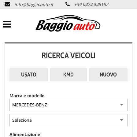
info@baggioauto.it
+39 0424 848192
HOME
AZIENDA
LISTA VEICOLI
RICERCA VEICOLI
PERMUTA USATO
USATO
KM0
NUOVO
ASSISTENZA
Marca e modello
SERVIZI
CONTATTI
Alimentazione
NEWS