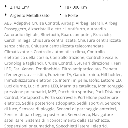
2.143 Cm³
187.000 Km
Argento Metallizzato
5 Porte
ABS, Adaptive Cruise Control, Airbag, Airbag laterali, Airbag
Passeggero, Alzacristalli elettrici, Antifurto, Autoradio,
Autoradio digitale, Bluetooth, Boardcomputer, Bracciolo,
Cerchi in lega, Chiusura centralizzata, Chiusura centralizzata
senza chiave, Chiusura centralizzata telecomandata,
Climatizzatore, Controllo automatico clima, Controllo
elettronico della corsia, Controllo trazione, Controllo vocale,
Cronologia tagliandi, Cruise Control, ESP, Fari direzionali, Fari
LED, Fari Xenon, Fendinebbia, Filtro antiparticolato, Frenata
d'emergenza assistita, Funzione TV, Gancio traino, Hill holder,
Immobilizzatore elettronico, Interni in pelle, Isofix, Lettore CD,
Luci diurne, Luci diurne LED, Marmitta catalitica, Monitoraggio
pressione pneumatici, MP3, Pacchetto sportivo, Park Distance
Control, Portapacchi, Porta scorrevole, Portellone posteriore
elettrico, Sedile posteriore sdoppiato, Sedili sportivi, Sensore
di luce, Sensore di pioggia, Sensori di parcheggio anteriori,
Sensori di parcheggio posteriori, Servosterzo, Navigatore
satellitare, Sistema di riconoscimento della stanchezza,
Sospensioni pneumatiche, Specchietti laterali elettrici,