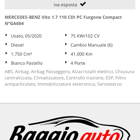
iva esposta
MERCEDES-BENZ Vito 1.7 110 CDI PC Furgone Compact
N°GA604
Usato, 05/2020
75 KW/102 CV
Diesel
Cambio Manuale (6)
1.750 Cm³
41.000 Km
Bianco Pastello
4 Porte
ABS, Airbag, Airbag Passeggero, Alzacristalli elettrici, Chiusura
centralizzata, Climatizzatore, Controllo trazione, ESP, Filtro
antiparticolato, Immobilizzatore elettronico, Servosterzo