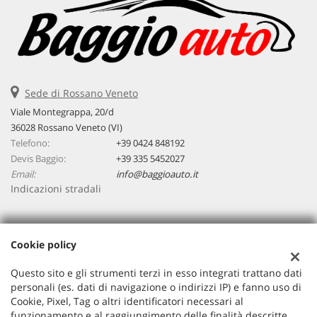
Sede di Rossano Veneto
Viale Montegrappa, 20/d
36028 Rossano Veneto (VI)
Telefono:
+39 0424 848192
Devis Baggio:
+39 335 5452027
Email:
info@baggioauto.it
Indicazioni stradali
Dati fiscali:
Cookie policy
Baggio Auto Srl
Viale Montegrappa, 20/a, Rossano Veneto (VI)
Questo sito e gli strumenti terzi in esso integrati trattano dati
C.F/P.IVA:
03251490243
personali (es. dati di navigazione o indirizzi IP) e fanno uso di
Cookie, Pixel, Tag o altri identificatori necessari al
Registro delle imprese:
VI
funzionamento e al raggiungimento delle finalità descritte