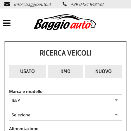
info@baggioauto.it
+39 0424 848192
HOME
AZIENDA
LISTA VEICOLI
RICERCA VEICOLI
PERMUTA USATO
USATO
KM0
NUOVO
ASSISTENZA
Marca e modello
SERVIZI
CONTATTI
Alimentazione
NEWS