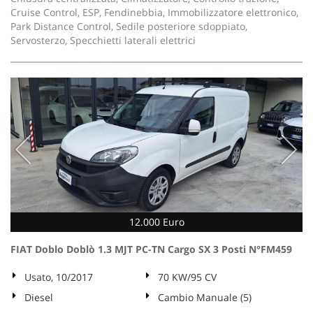
Cruise Control, ESP, Fendinebbia, Immobilizzatore elettronico,
Park Distance Control, Sedile posteriore sdoppiato,
Servosterzo, Specchietti laterali elettrici
12.000 Euro
FIAT Doblo Doblò 1.3 MJT PC-TN Cargo SX 3 Posti N°FM459
Usato, 10/2017
70 KW/95 CV
Diesel
Cambio Manuale (5)