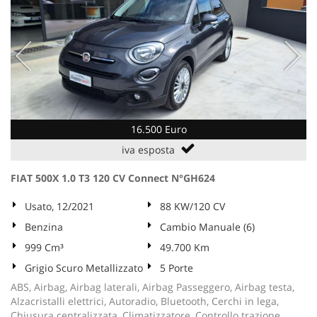
16.500 Euro
iva esposta
FIAT 500X 1.0 T3 120 CV Connect N°GH624
Usato, 12/2021
88 KW/120 CV
Benzina
Cambio Manuale (6)
999 Cm³
49.700 Km
Grigio Scuro Metallizzato
5 Porte
ABS, Airbag, Airbag laterali, Airbag Passeggero, Airbag testa,
Alzacristalli elettrici, Autoradio, Bluetooth, Cerchi in lega,
Chiusura centralizzata, Climatizzatore, Controllo trazione,