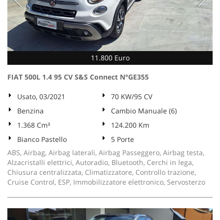
11.800 Euro
FIAT 500L 1.4 95 CV S&S Connect N°GE355
Usato, 03/2021
70 KW/95 CV
Benzina
Cambio Manuale (6)
1.368 Cm³
124.200 Km
Bianco Pastello
5 Porte
ABS, Airbag, Airbag laterali, Airbag Passeggero, Airbag testa,
Alzacristalli elettrici, Autoradio, Bluetooth, Cerchi in lega,
Chiusura centralizzata, Climatizzatore, Controllo trazione,
Cruise Control, ESP, Immobilizzatore elettronico, Servosterzo