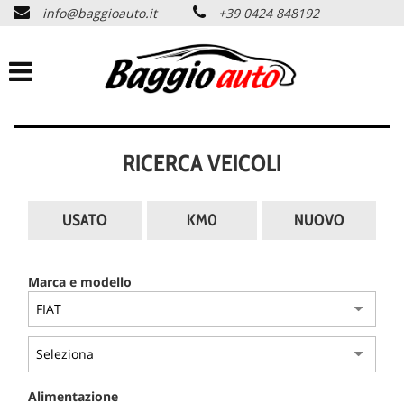
info@baggioauto.it
+39 0424 848192
HOME
AZIENDA
LISTA VEICOLI
RICERCA VEICOLI
PERMUTA USATO
USATO
KM0
NUOVO
ASSISTENZA
Marca e modello
SERVIZI
CONTATTI
Alimentazione
NEWS