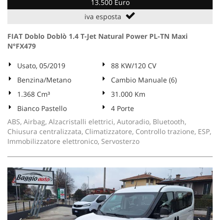
13.500 Euro
iva esposta
FIAT Doblo Doblò 1.4 T-Jet Natural Power PL-TN Maxi
N°FX479
Usato, 05/2019
88 KW/120 CV
Benzina/Metano
Cambio Manuale (6)
1.368 Cm³
31.000 Km
Bianco Pastello
4 Porte
ABS, Airbag, Alzacristalli elettrici, Autoradio, Bluetooth,
Chiusura centralizzata, Climatizzatore, Controllo trazione, ESP,
Immobilizzatore elettronico, Servosterzo