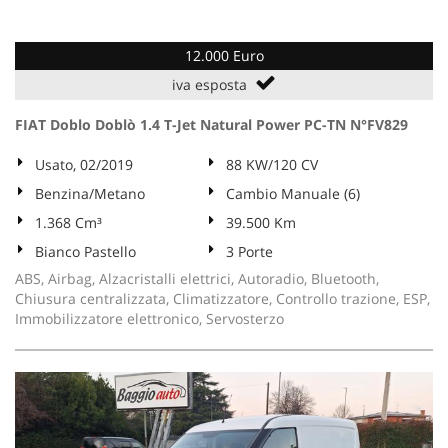
12.000 Euro
iva esposta
FIAT Doblo Doblò 1.4 T-Jet Natural Power PC-TN N°FV829
Usato, 02/2019
88 KW/120 CV
Benzina/Metano
Cambio Manuale (6)
1.368 Cm³
39.500 Km
Bianco Pastello
3 Porte
ABS, Airbag, Alzacristalli elettrici, Autoradio, Bluetooth,
Chiusura centralizzata, Climatizzatore, Controllo trazione, ESP,
Immobilizzatore elettronico, Servosterzo