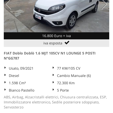
16.800 Euro + iva
iva esposta
FIAT Doblo Doblò 1.6 MJT 105CV N1 LOUNGE 5 POSTI
N°GG787
Usato, 09/2021
77 KW/105 CV
Diesel
Cambio Manuale (6)
1.598 Cm³
72.300 Km
Bianco Pastello
5 Porte
ABS, Airbag, Alzacristalli elettrici, Chiusura centralizzata, ESP,
Immobilizzatore elettronico, Sedile posteriore sdoppiato,
Servosterzo