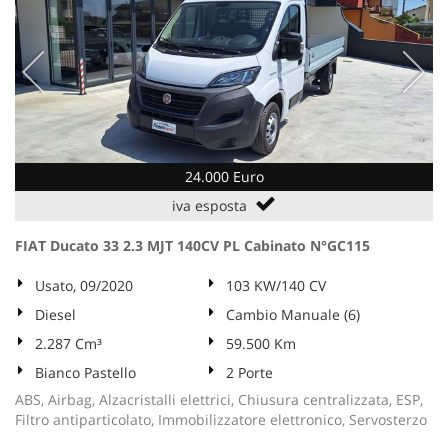
24.000 Euro
iva esposta
FIAT Ducato 33 2.3 MJT 140CV PL Cabinato N°GC115
Usato, 09/2020
103 KW/140 CV
Diesel
Cambio Manuale (6)
2.287 Cm³
59.500 Km
Bianco Pastello
2 Porte
ABS, Airbag, Alzacristalli elettrici, Chiusura centralizzata, ESP,
Filtro antiparticolato, Immobilizzatore elettronico, Servosterzo