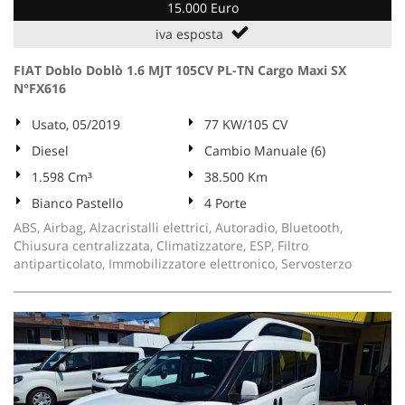
15.000 Euro
iva esposta
FIAT Doblo Doblò 1.6 MJT 105CV PL-TN Cargo Maxi SX
N°FX616
Usato, 05/2019
77 KW/105 CV
Diesel
Cambio Manuale (6)
1.598 Cm³
38.500 Km
Bianco Pastello
4 Porte
ABS, Airbag, Alzacristalli elettrici, Autoradio, Bluetooth,
Chiusura centralizzata, Climatizzatore, ESP, Filtro
antiparticolato, Immobilizzatore elettronico, Servosterzo