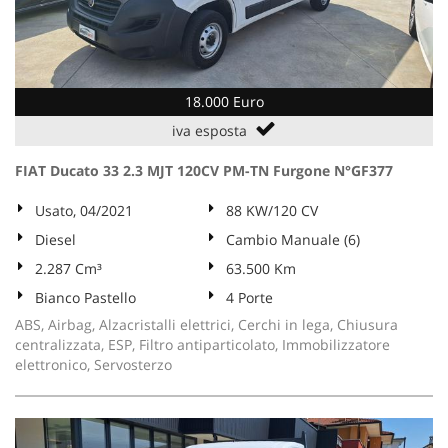
18.000 Euro
iva esposta
FIAT Ducato 33 2.3 MJT 120CV PM-TN Furgone N°GF377
Usato, 04/2021
88 KW/120 CV
Diesel
Cambio Manuale (6)
2.287 Cm³
63.500 Km
Bianco Pastello
4 Porte
ABS, Airbag, Alzacristalli elettrici, Cerchi in lega, Chiusura
centralizzata, ESP, Filtro antiparticolato, Immobilizzatore
elettronico, Servosterzo