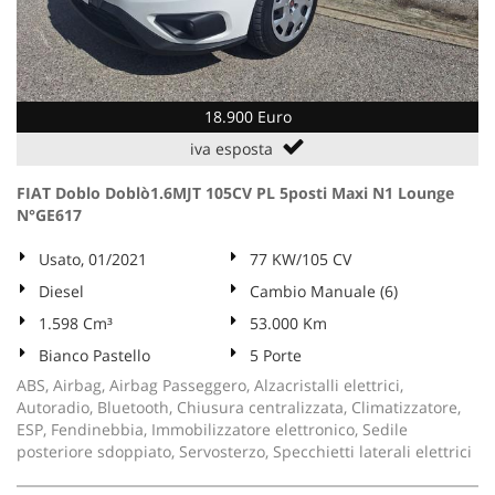
18.900 Euro
iva esposta
FIAT Doblo Doblò1.6MJT 105CV PL 5posti Maxi N1 Lounge
N°GE617
Usato, 01/2021
77 KW/105 CV
Diesel
Cambio Manuale (6)
1.598 Cm³
53.000 Km
Bianco Pastello
5 Porte
ABS, Airbag, Airbag Passeggero, Alzacristalli elettrici,
Autoradio, Bluetooth, Chiusura centralizzata, Climatizzatore,
ESP, Fendinebbia, Immobilizzatore elettronico, Sedile
posteriore sdoppiato, Servosterzo, Specchietti laterali elettrici