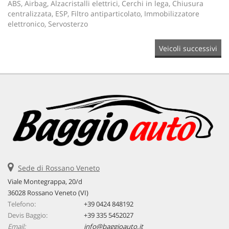
ABS, Airbag, Alzacristalli elettrici, Cerchi in lega, Chiusura
centralizzata, ESP, Filtro antiparticolato, Immobilizzatore
elettronico, Servosterzo
Veicoli successivi
Sede di Rossano Veneto
Viale Montegrappa, 20/d
36028 Rossano Veneto (VI)
Telefono:
+39 0424 848192
Devis Baggio:
+39 335 5452027
Email:
info@baggioauto.it