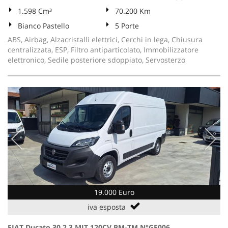
1.598 Cm³
70.200 Km
Bianco Pastello
5 Porte
ABS, Airbag, Alzacristalli elettrici, Cerchi in lega, Chiusura
centralizzata, ESP, Filtro antiparticolato, Immobilizzatore
elettronico, Sedile posteriore sdoppiato, Servosterzo
19.000 Euro
iva esposta
FIAT Ducato 30 2.3 MJT 120CV PM-TM N°GE006