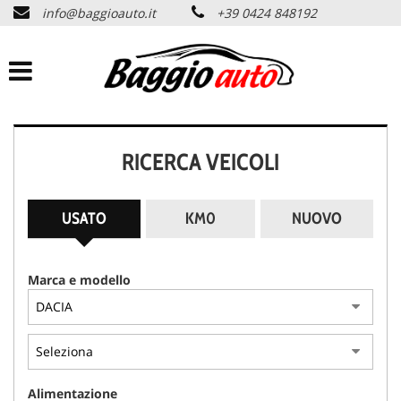
info@baggioauto.it
+39 0424 848192
HOME
AZIENDA
LISTA VEICOLI
RICERCA VEICOLI
PERMUTA USATO
USATO
KM0
NUOVO
ASSISTENZA
Marca e modello
SERVIZI
CONTATTI
Alimentazione
NEWS