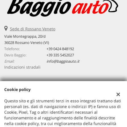
Sede di Rossano Veneto
Viale Montegrappa, 20/d
36028 Rossano Veneto (VI)
Telefono:
+39 0424 848192
Devis Baggio:
+39 335 5452027
Email:
info@baggioauto.it
Indicazioni stradali
Dati fiscali:
Cookie policy
Baggio Auto Srl
Viale Montegrappa, 20/a, Rossano Veneto (VI)
Questo sito e gli strumenti terzi in esso integrati trattano dati
C.F/P.IVA:
03251490243
personali (es. dati di navigazione o indirizzi IP) e fanno uso di
Cookie, Pixel, Tag o altri identificatori necessari al
Registro delle imprese:
VI
funzionamento e al raggiungimento delle finalità descritte
nella cookie policy, tra cui miglioramento della funzionalità