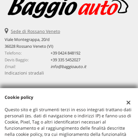
Sede di Rossano Veneto
Viale Montegrappa, 20/d
36028 Rossano Veneto (VI)
Telefono:
+39 0424 848192
Devis Baggio:
+39 335 5452027
Email:
info@baggioauto.it
Indicazioni stradali
Dati fiscali:
Cookie policy
Baggio Auto Srl
Viale Montegrappa, 20/a, Rossano Veneto (VI)
Questo sito e gli strumenti terzi in esso integrati trattano dati
C.F/P.IVA:
03251490243
personali (es. dati di navigazione o indirizzi IP) e fanno uso di
Cookie, Pixel, Tag o altri identificatori necessari al
Registro delle imprese:
VI
funzionamento e al raggiungimento delle finalità descritte
nella cookie policy, tra cui miglioramento della funzionalità