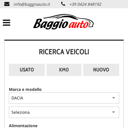
info@baggioauto.it
+39 0424 848192
HOME
AZIENDA
LISTA VEICOLI
RICERCA VEICOLI
PERMUTA USATO
USATO
KM0
NUOVO
ASSISTENZA
Marca e modello
SERVIZI
CONTATTI
Alimentazione
NEWS