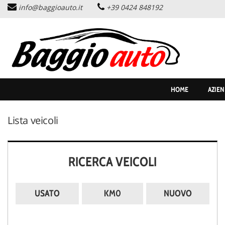
info@baggioauto.it
+39 0424 848192
HOME
AZIENDA
LISTA VEICOLI
HOME
AZIE
PERMUTA USATO
Lista veicoli
ASSISTENZA
RICERCA VEICOLI
SERVIZI
CONTATTI
USATO
KM0
NUOVO
NEWS