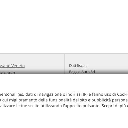
ssano Veneto
Dati fiscali:
Baggio Auto Srl
ppa, 20/d
Viale Montegrappa, 20/a, Rossano 
Veneto (VI)
C.F/P.IVA:
03251490243
+39 0424 848192
Registro delle imprese:
VI
+39 335 5452027
personali (es. dati di navigazione o indirizzi IP) e fanno uso di Cooki
info@baggioauto.it
ra cui miglioramento della funzionalità del sito e pubblicità personal
radali
alizzare le tue scelte utilizzando l'apposito pulsante. Scopri di più
i -
Leggi l'informativa sulla privacy
-
Cookie Policy