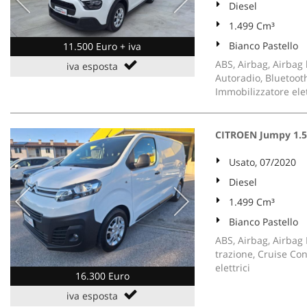
Diesel
1.499 Cm³
Bianco Pastello
11.500 Euro + iva
ABS, Airbag, Airbag l
iva esposta
Autoradio, Bluetooth
Immobilizzatore elet
CITROEN Jumpy 1.5
Usato, 07/2020
Diesel
1.499 Cm³
Bianco Pastello
ABS, Airbag, Airbag P
trazione, Cruise Cont
elettrici
16.300 Euro
iva esposta