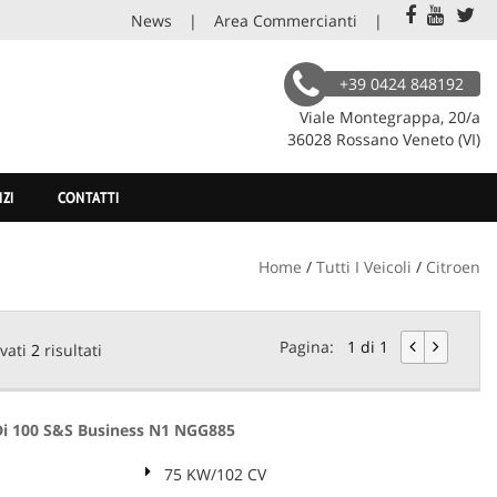
News
Area Commercianti
+39 0424 848192
Viale Montegrappa, 20/a
36028 Rossano Veneto (VI)
IZI
CONTATTI
Home
/
Tutti I Veicoli
/
Citroen
Pagina:
1 di 1
vati
2
risultati
i 100 S&S Business N1 NGG885
75 KW/102 CV