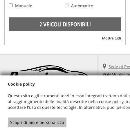
Manuale
Automatico
2 VEICOLI DISPONIBILI
Mostra tutti
Sede di Ro
Viale Montegra
36028 Rossano 
Cookie policy
Telefono:
Devis Baggio:
Questo sito e gli strumenti terzi in esso integrati trattano dati 
Email:
al raggiungimento delle finalità descritte nella cookie policy, t
Indicazioni st
accettare l'uso di queste tecnologie. In alternativa, puoi person
Copyright © 2026 GestionaleAuto.com S.r.l., Tutti i diritti riservat
Scopri di più e personalizza