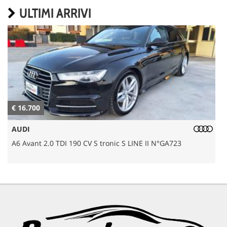
ULTIMI ARRIVI
€ 16.700
€
AUDI
A6 Avant 2.0 TDI 190 CV S tronic S LINE II N°GA723