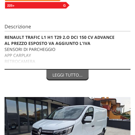
Descrizione
RENAULT TRAFIC L1 H1 T29 2.O DCI 150 CV ADVANCE
AL PREZZO ESPOSTO VA AGGIUNTO L'IVA
SENSORI DI PARCHEGGIO
APP CARPLAY
RETROCAMERA
AUX USB
COMANDI AL VOLANTE
LEGGI TUTTO...
CRUISE CONTROL
BLUETOOTH
FARI LED
KILOMETRI TAGLIANDATI E CERTIFICATI
PORTATA 1132 KG
MISURE DI CARICO:
LUNG 250CM
LARG 165CM
ALT. 140CM
La dotazione tecnica e gli optional potrebbero in alcuni casi