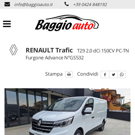
info@baggioauto.it
+39 0424 848192
HOME
AZIENDA
LISTA VEICOLI
RENAULT Trafic
T29 2.0 dCi 150CV PC-TN
Furgone Advance N°GS532
PERMUTA USATO
Stampa
Condividi
ASSISTENZA
SERVIZI
CONTATTI
NEWS