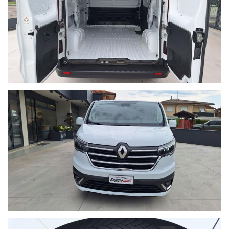
Auto Srl declina ogni responsabilità per eventuali involontarie
incongruenze, che non rappresentano un impegno
contrattuale.
POSSIBILITA' DI FINANZIAMENTI PERSONALIZZATI
PER INFORMAZIONI:
Devis Baggio
cell. 335/5452027
BAGGIO AUTO SRL
Viale Monte Grappa 20/D
36028 Rossano Veneto (VI) Italia
Tel. +39 0424/848192
Email: info@baggioauto.it
Sito internet: www.baggioauto.it