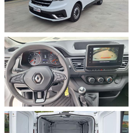
differire dall'effettivo equipaggiamento della vettura. Baggio
Auto Srl declina ogni responsabilità per eventuali involontarie
incongruenze, che non rappresentano un impegno
contrattuale.
POSSIBILITA' DI FINANZIAMENTI PERSONALIZZATI
PER INFORMAZIONI:
Devis Baggio
cell. 335/5452027
BAGGIO AUTO SRL
Viale Monte Grappa 20/D
36028 Rossano Veneto (VI) Italia
Tel. +39 0424/848192
Email: info@baggioauto.it
Sito internet: www.baggioauto.it
La dotazione tecnica e gli optional potrebbero in alcuni casi
differire dall'effettivo equipaggiamento della vettura. Baggio