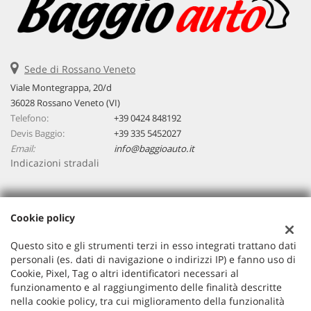
Sede di Rossano Veneto
Viale Montegrappa, 20/d
36028 Rossano Veneto (VI)
Telefono:
+39 0424 848192
Devis Baggio:
+39 335 5452027
Email:
info@baggioauto.it
Indicazioni stradali
Dati fiscali:
Cookie policy
Baggio Auto Srl
Viale Montegrappa, 20/a, Rossano Veneto (VI)
Questo sito e gli strumenti terzi in esso integrati trattano dati
C.F/P.IVA:
03251490243
personali (es. dati di navigazione o indirizzi IP) e fanno uso di
Cookie, Pixel, Tag o altri identificatori necessari al
Registro delle imprese:
VI
funzionamento e al raggiungimento delle finalità descritte
nella cookie policy, tra cui miglioramento della funzionalità