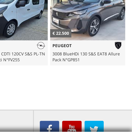
€ 22.500
€
PEUGEOT
6 CDTI 120CV S&S PL-TN
3008 BlueHDi 130 S&S EAT8 Allure
S
ti N°FV255
Pack N°GP851