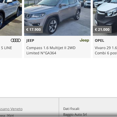
€ 17.900
€ 21.000
JEEP
OPEL
 S LINE
Compass 1.6 Multijet II 2WD
Vivaro 29 1.
Limited N°GA364
Combi 6 pos
ssano Veneto
Dati fiscali:
Baggio Auto Srl
ppa, 20/d