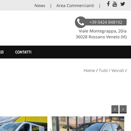
News
Area Commercianti
+39 0424 848192
Viale Montegrappa, 20/a
36028 Rossano Veneto (VI)
IZI
CONTATTI
Home
/
Tutti I Veicoli
/
<
>