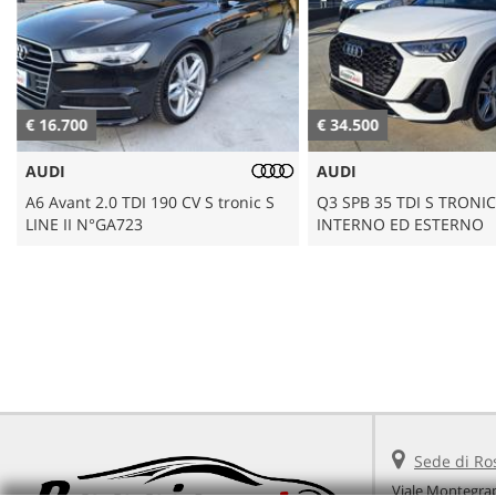
AREA COMMERCIANTI
€ 16.700
€ 34.500
AUDI
AUDI
A6 Avant 2.0 TDI 190 CV S tronic S
Q3 SPB 35 TDI S TRONIC
LINE II N°GA723
INTERNO ED ESTERNO
Sede di Ro
Viale Montegra