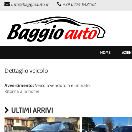
info@baggioauto.it
+39 0424 848192
HOME
AZIENDA
LISTA VEICOLI
HOME
AZIE
PERMUTA USATO
Dettaglio veicolo
ASSISTENZA
Avvertimento:
Veicolo venduto o eliminato.
Ritorna alla home
SERVIZI
ULTIMI ARRIVI
CONTATTI
NEWS