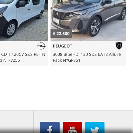
€ 22.500
€
PEUGEOT
6 CDTI 120CV S&S PL-TN
3008 BlueHDi 130 S&S EAT8 Allure
S
ti N°FV255
Pack N°GP851