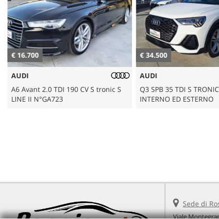
AREA COMMERCIANTI
€ 16.700
€ 34.500
AUDI
AUDI
A6 Avant 2.0 TDI 190 CV S tronic S
Q3 SPB 35 TDI S TRONIC
LINE II N°GA723
INTERNO ED ESTERNO
Sede di Ro
Viale Montegra