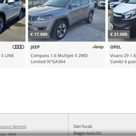
€ 17.900
€ 21.000
JEEP
OPEL
 S LINE
Compass 1.6 Multijet II 2WD
Vivaro 29 1.
Limited N°GA364
Combi 6 pos
ssano Veneto
Dati fiscali:
Baggio Auto Srl
ppa, 20/d