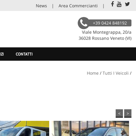
News
Area Commercianti
+39 0424 848192
Viale Montegrappa, 20/a
36028 Rossano Veneto (VI)
IZI
CONTATTI
Home
/
Tutti I Veicoli
/
<
>