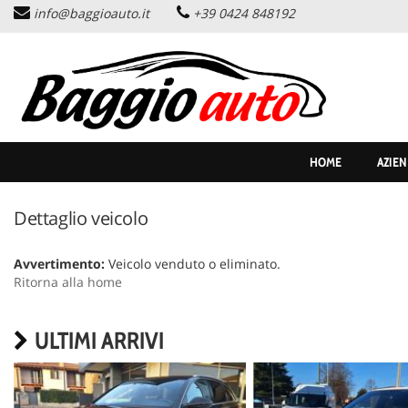
info@baggioauto.it
+39 0424 848192
HOME
AZIENDA
LISTA VEICOLI
HOME
AZIE
PERMUTA USATO
Dettaglio veicolo
ASSISTENZA
Avvertimento:
Veicolo venduto o eliminato.
Ritorna alla home
SERVIZI
ULTIMI ARRIVI
CONTATTI
NEWS