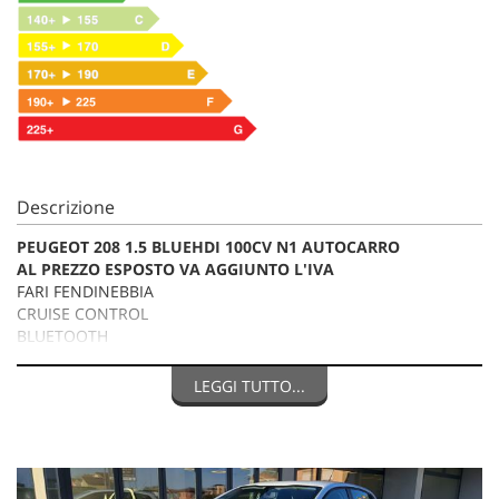
Descrizione
PEUGEOT 208 1.5 BLUEHDI 100CV N1 AUTOCARRO
AL PREZZO ESPOSTO VA AGGIUNTO L'IVA
FARI FENDINEBBIA
CRUISE CONTROL
BLUETOOTH
AUX USB
KILOMETRI TAGLIANDATI E CERTIFICATI
LEGGI TUTTO...
La dotazione tecnica e gli optional potrebbero in alcuni casi
differire dall'effettivo equipaggiamento della vettura. Baggio
Auto Srl declina ogni responsabilità per eventuali involontarie
incongruenze, che non rappresentano un impegno