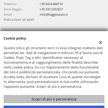
Telefono:
+39 0424 848192
Devis Baggio:
+39 335 5452027
Email:
info@baggioauto.it
Indicazioni stradali
Dati fiscali:
Cookie policy
Baggio Auto Srl
Viale Montegrappa, 20/a, Rossano Veneto (VI)
Questo sito e gli strumenti terzi in esso integrati trattano dati
C.F/P.IVA:
03251490243
personali (es. dati di navigazione o indirizzi IP) e fanno uso di
Cookie, Pixel, Tag o altri identificatori necessari al
Registro delle imprese:
VI
funzionamento e al raggiungimento delle finalità descritte
nella cookie policy, tra cui miglioramento della funzionalità
del sito e pubblicità personalizzata. Cliccando sul pulsante
Accetta tutto, dichiari di accettare l'uso di queste tecnologie.
In alternativa, puoi personalizzare le tue scelte utilizzando
l'apposito pulsante. Scopri di più e personalizza.
Scopri di più e personalizza
Copyright © 2026 GestionaleAuto.com S.r.l., Tutti i diritti
riservati -
Leggi l'informativa sulla privacy
-
Cookie Policy