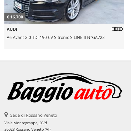
€ 16.700
€
AUDI
A6 Avant 2.0 TDI 190 CV S tronic S LINE II N°GA723
Sede di Rossano Veneto
Viale Montegrappa, 20/d
36028 Rossano Veneto (VI)