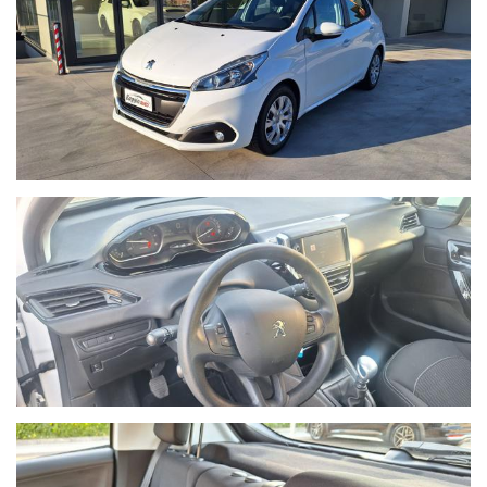
contrattuale.
POSSIBILITA' DI FINANZIAMENTI PERSONALIZZATI
PER INFORMAZIONI:
Devis Baggio
cell. 335/5452027
BAGGIO AUTO SRL
Viale Monte Grappa 20/D
36028 Rossano Veneto (VI) Italia
Tel. +39 0424/848192
Email: info@baggioauto.it
Sito internet: www.baggioauto.it