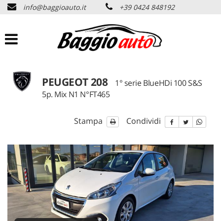
info@baggioauto.it
+39 0424 848192
HOME
AZIENDA
LISTA VEICOLI
PEUGEOT 208
1° serie BlueHDi 100 S&S
5p. Mix N1 N°FT465
PERMUTA USATO
Stampa
Condividi
ASSISTENZA
SERVIZI
CONTATTI
NEWS