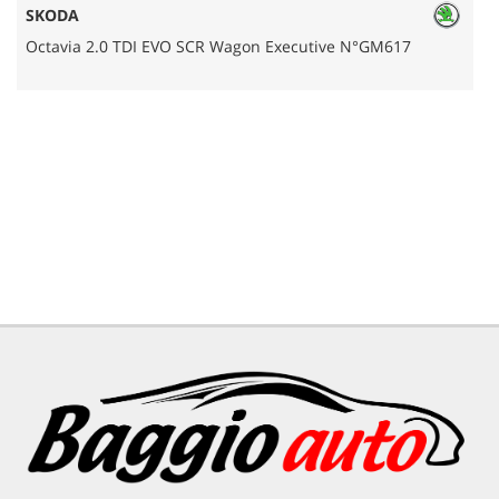
SKODA
Octavia 2.0 TDI EVO SCR Wagon Executive N°GM617
A
AREA COMMERCIANTI