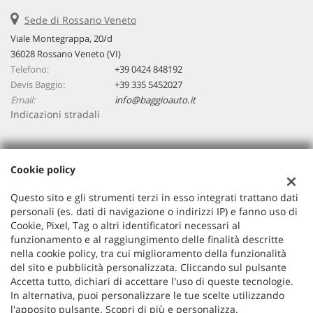
Sede di Rossano Veneto
Viale Montegrappa, 20/d
36028 Rossano Veneto (VI)
Telefono:
+39 0424 848192
Devis Baggio:
+39 335 5452027
Email:
info@baggioauto.it
Indicazioni stradali
Dati fiscali:
Cookie policy
Baggio Auto Srl
Viale Montegrappa, 20/a, Rossano Veneto (VI)
Questo sito e gli strumenti terzi in esso integrati trattano dati
C.F/P.IVA:
03251490243
personali (es. dati di navigazione o indirizzi IP) e fanno uso di
Cookie, Pixel, Tag o altri identificatori necessari al
Registro delle imprese:
VI
funzionamento e al raggiungimento delle finalità descritte
nella cookie policy, tra cui miglioramento della funzionalità
del sito e pubblicità personalizzata. Cliccando sul pulsante
Accetta tutto, dichiari di accettare l'uso di queste tecnologie.
In alternativa, puoi personalizzare le tue scelte utilizzando
l'apposito pulsante. Scopri di più e personalizza.