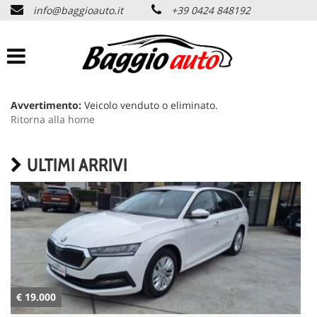
info@baggioauto.it
+39 0424 848192
HOME
AZIENDA
LISTA VEICOLI
Avvertimento:
Veicolo venduto o eliminato.
Ritorna alla home
PERMUTA USATO
ULTIMI ARRIVI
ASSISTENZA
SERVIZI
CONTATTI
€ 19.000
€
NEWS