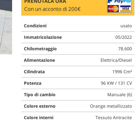
PRENOTALA ORA
Con un acconto di 200€
Condizioni
usato
Immatricolazione
05/2022
Chilometraggio
78.600
Alimentazione
Elettrica/Diesel
Cilindrata
1996 Cm³
Potenza
96 KW / 131 CV
Tipo di cambio
Manuale (6)
Colore esterno
Orange metallizzato
Colore interni
Tessuto Antracite