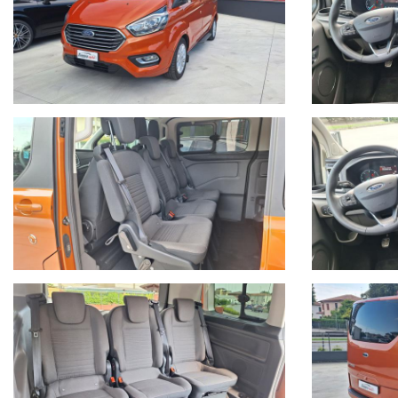
POSSIBILITA' DI FINANZIAMENTI PERSONALIZZATI
PER INFORMAZIONI:
Devis Baggio
cell. 335/5452027
BAGGIO AUTO SRL
Viale Monte Grappa 20/D
36028 Rossano Veneto (VI) Italia
Tel. +39 0424/848192
Email: info@baggioauto.it
Sito internet: www.baggioauto.it