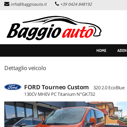
info@baggioauto.it
+39 0424 848192
HOME
AZIENDA
LISTA VEICOLI
HOME
AZIE
PERMUTA USATO
Dettaglio veicolo
ASSISTENZA
FORD Tourneo Custom
320 2.0 EcoBlue
SERVIZI
130CV MHEV PC Titanium N°GK732
CONTATTI
NEWS