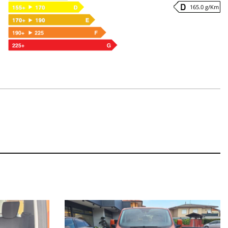
165.0 g/Km
declina ogni responsabilità per eventuali involontarie