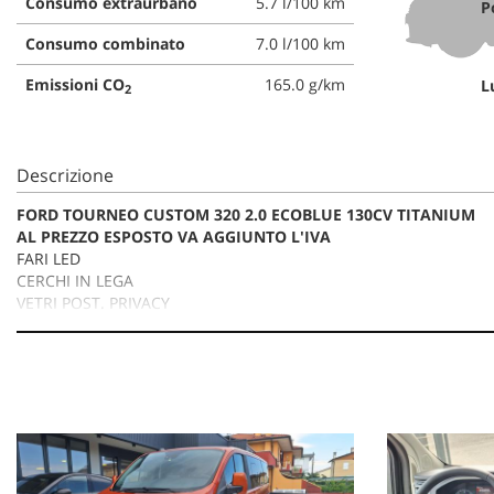
Consumo extraurbano
5.7 l/100 km
P
Consumo combinato
7.0 l/100 km
Emissioni CO
165.0 g/km
L
2
Descrizione
FORD TOURNEO CUSTOM 320 2.0 ECOBLUE 130CV TITANIUM
AL PREZZO ESPOSTO VA AGGIUNTO L'IVA
FARI LED
CERCHI IN LEGA
VETRI POST. PRIVACY
SENSORI DI PARCHEGGIO
RETROCAMERA
CRUISE CONTROL
BLUETOOTH
APP CARPLAY
KILOMETRI TAGLIANDATI E CERTIFICATI
La dotazione tecnica e gli optional potrebbero in alcuni casi diff
incongruenze, che non rappresentano un impegno contrattuale.