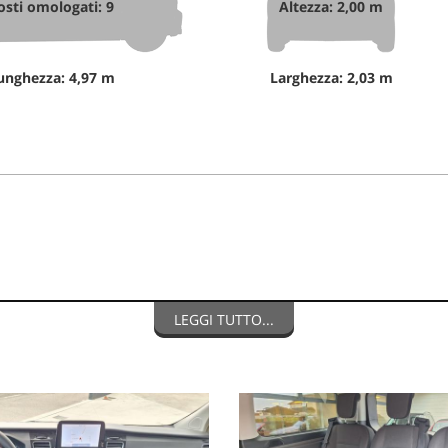
osti omologati: 9
Altezza: 2,00 m
unghezza: 4,97 m
Larghezza: 2,03 m
LEGGI TUTTO...
erire dall'effettivo equipaggiamento della vettura. Baggio Auto Srl 