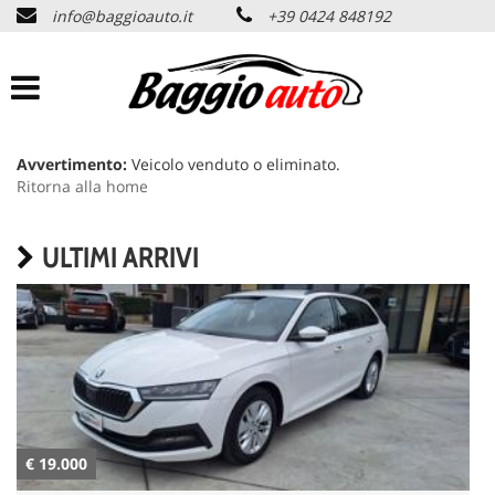
info@baggioauto.it
+39 0424 848192
HOME
AZIENDA
LISTA VEICOLI
Avvertimento:
Veicolo venduto o eliminato.
Ritorna alla home
PERMUTA USATO
ULTIMI ARRIVI
ASSISTENZA
SERVIZI
CONTATTI
€ 19.000
€
NEWS