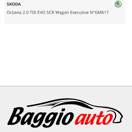
SKODA
Octavia 2.0 TDI EVO SCR Wagon Executive N°GM617
A
AREA COMMERCIANTI