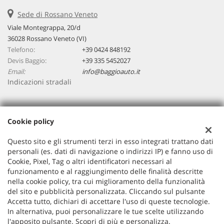
Sede di Rossano Veneto
Viale Montegrappa, 20/d
36028 Rossano Veneto (VI)
Telefono:
+39 0424 848192
Devis Baggio:
+39 335 5452027
Email:
info@baggioauto.it
Indicazioni stradali
Dati fiscali:
Cookie policy
Baggio Auto Srl
Viale Montegrappa, 20/a, Rossano Veneto (VI)
Questo sito e gli strumenti terzi in esso integrati trattano dati
C.F/P.IVA:
03251490243
personali (es. dati di navigazione o indirizzi IP) e fanno uso di
Cookie, Pixel, Tag o altri identificatori necessari al
Registro delle imprese:
VI
funzionamento e al raggiungimento delle finalità descritte
nella cookie policy, tra cui miglioramento della funzionalità
del sito e pubblicità personalizzata. Cliccando sul pulsante
Accetta tutto, dichiari di accettare l'uso di queste tecnologie.
In alternativa, puoi personalizzare le tue scelte utilizzando
l'apposito pulsante. Scopri di più e personalizza.