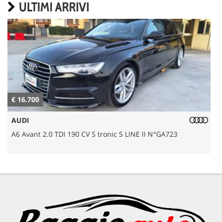
ULTIMI ARRIVI
€ 16.700
€
AUDI
A6 Avant 2.0 TDI 190 CV S tronic S LINE II N°GA723