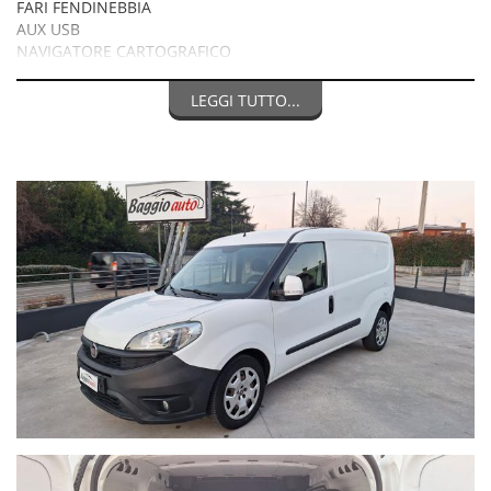
FARI FENDINEBBIA
AUX USB
NAVIGATORE CARTOGRAFICO
BLUETOOTH
CRUISE CONTROL
LEGGI TUTTO...
VOLANTE MULTIFUNZIONI
KILOMETRI TRAGLIANDATI E CERTIFICATI
MISURE DI CARICO:
LUNG. 210CM
LARG.150CM
ALT. 130CM
PORTATA 10 Q