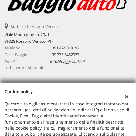
Sede di Rossano Veneto
Viale Montegrappa, 20/d
36028 Rossano Veneto (VI)
Telefono:
+39 0424 848192
Devis Baggio:
+39 335 5452027
Email:
info@baggioauto.it
Indicazioni stradali
Dati fiscali:
Cookie policy
Baggio Auto Srl
Viale Montegrappa, 20/a, Rossano Veneto (VI)
Questo sito e gli strumenti terzi in esso integrati trattano dati
C.F/P.IVA:
03251490243
personali (es. dati di navigazione o indirizzi IP) e fanno uso di
Cookie, Pixel, Tag o altri identificatori necessari al
Registro delle imprese:
VI
funzionamento e al raggiungimento delle finalità descritte
nella cookie policy, tra cui miglioramento della funzionalità
del sito e pubblicità personalizzata. Cliccando sul pulsante