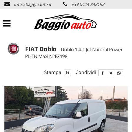
info@baggioauto.it
+39 0424 848192
HOME
AZIENDA
LISTA VEICOLI
FIAT Doblo
Doblò 1.4 T-Jet Natural Power
PL-TN Maxi N°EZ198
PERMUTA USATO
Stampa
Condividi
ASSISTENZA
SERVIZI
CONTATTI
NEWS