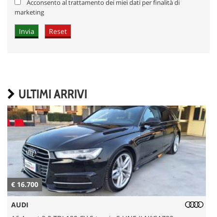
Acconsento al trattamento dei miei dati per finalità di
marketing
ULTIMI ARRIVI
€ 16.700
€
AUDI