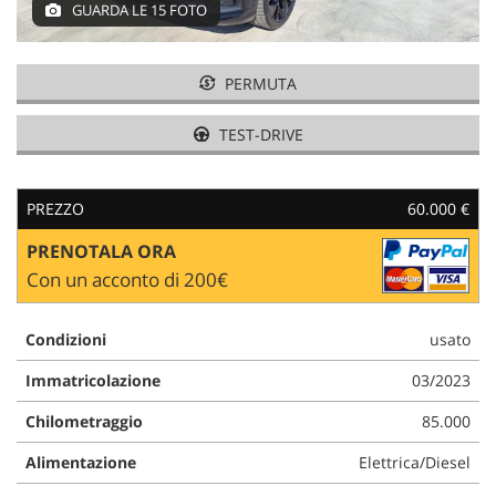
GUARDA LE 15 FOTO
AREA COMMERCIANTI
PERMUTA
TEST-DRIVE
PREZZO
60.000 €
PRENOTALA ORA
Con un acconto di 200€
Condizioni
usato
Immatricolazione
03/2023
Chilometraggio
85.000
Alimentazione
Elettrica/Diesel