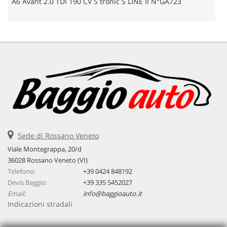
A6 Avant 2.0 TDI 190 CV S tronic S LINE II N°GA723
Sede di Rossano Veneto
Viale Montegrappa, 20/d
36028 Rossano Veneto (VI)
Telefono:
+39 0424 848192
Devis Baggio:
+39 335 5452027
Email:
info@baggioauto.it
Indicazioni stradali