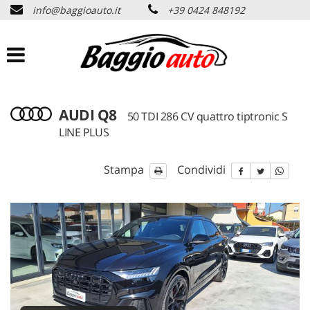
info@baggioauto.it
+39 0424 848192
HOME
AZIENDA
LISTA VEICOLI
AUDI Q8
50 TDI 286 CV quattro tiptronic S
LINE PLUS
PERMUTA USATO
Stampa
Condividi
ASSISTENZA
SERVIZI
CONTATTI
NEWS