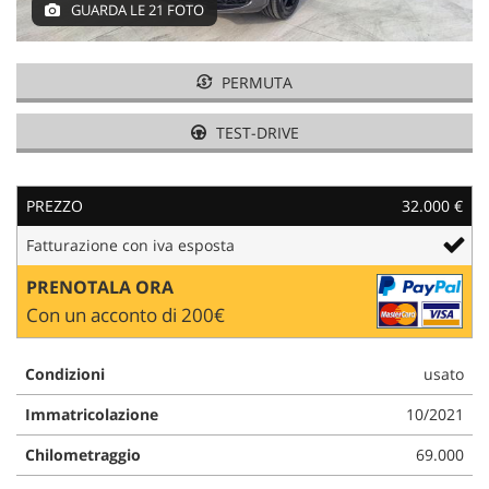
GUARDA LE 21 FOTO
AREA COMMERCIANTI
PERMUTA
TEST-DRIVE
PREZZO
32.000 €
Fatturazione con iva esposta
PRENOTALA ORA
Con un acconto di 200€
Condizioni
usato
Immatricolazione
10/2021
Chilometraggio
69.000