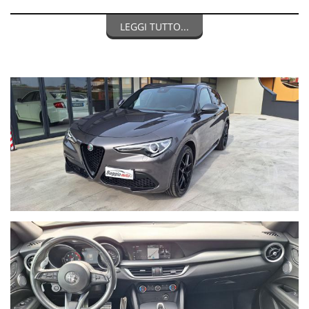
SENSORI DI PARCHEGGIO ANT. POST.
SOUND HARMAN CARDON
LEGGI TUTTO...
SEDILI ELETTRICI
SEDILI PELLE SPORTIVI
VOLANTE SPORTIVO IN PELLE RISCALDATO
La dotazione tecnica e gli optional potrebbero in alcuni casi
differire dall'effettivo equipaggiamento della vettura. Baggio
Auto Srl declina ogni responsabilità per eventuali involontarie
incongruenze, che non rappresentano un impegno
contrattuale.
POSSIBILITA' DI FINANZIAMENTI PERSONALIZZATI
PER INFORMAZIONI:
Devis Baggio
cell. 335/5452027
BAGGIO AUTO SRL
Viale Monte Grappa 20/D
36028 Rossano Veneto (VI) Italia