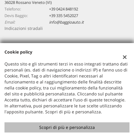
36028 Rossano Veneto (VI)
Telefono:
+39 0424 848192
Devis Baggio:
+39 335 5452027
Email:
info@baggioauto.it
Indicazioni stradali
Dati fiscali:
Cookie policy
Baggio Auto Srl
Viale Montegrappa, 20/a, Rossano Veneto (VI)
Questo sito e gli strumenti terzi in esso integrati trattano dati
C.F/P.IVA:
03251490243
personali (es. dati di navigazione o indirizzi IP) e fanno uso di
Cookie, Pixel, Tag o altri identificatori necessari al
Registro delle imprese:
VI
funzionamento e al raggiungimento delle finalità descritte
nella cookie policy, tra cui miglioramento della funzionalità
del sito e pubblicità personalizzata. Cliccando sul pulsante
Accetta tutto, dichiari di accettare l'uso di queste tecnologie.
In alternativa, puoi personalizzare le tue scelte utilizzando
l'apposito pulsante. Scopri di più e personalizza.
Scopri di più e personalizza
Copyright © 2026 GestionaleAuto.com S.r.l., Tutti i diritti
riservati -
Leggi l'informativa sulla privacy
-
Cookie Policy