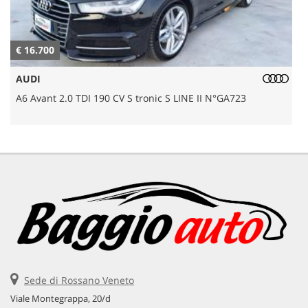
€ 16.700
€
AUDI
A6 Avant 2.0 TDI 190 CV S tronic S LINE II N°GA723
Sede di Rossano Veneto
Viale Montegrappa, 20/d