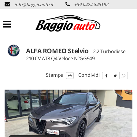
info@baggioauto.it
+39 0424 848192
HOME
AZIENDA
LISTA VEICOLI
ALFA ROMEO Stelvio
2.2 Turbodiesel
210 CV AT8 Q4 Veloce N°GG949
PERMUTA USATO
Stampa
Condividi
ASSISTENZA
SERVIZI
CONTATTI
NEWS