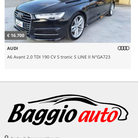
€ 16.700
€
AUDI
A6 Avant 2.0 TDI 190 CV S tronic S LINE II N°GA723