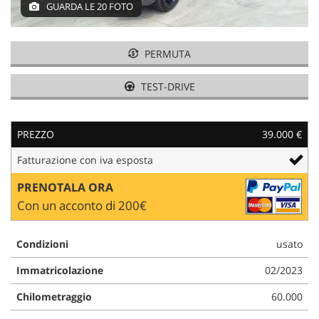
GUARDA LE 20 FOTO
AREA COMMERCIANTI
PERMUTA
TEST-DRIVE
PREZZO
39.000 €
Fatturazione con iva esposta
PRENOTALA ORA
Con un acconto di 200€
Condizioni
usato
Immatricolazione
02/2023
Chilometraggio
60.000