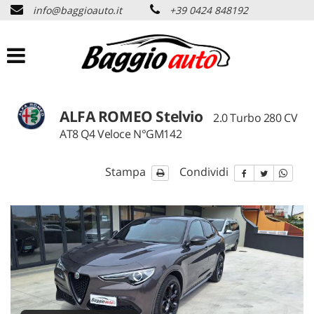
info@baggioauto.it
+39 0424 848192
HOME
AZIENDA
LISTA VEICOLI
ALFA ROMEO Stelvio
2.0 Turbo 280 CV
AT8 Q4 Veloce N°GM142
PERMUTA USATO
Stampa
Condividi
ASSISTENZA
SERVIZI
CONTATTI
NEWS