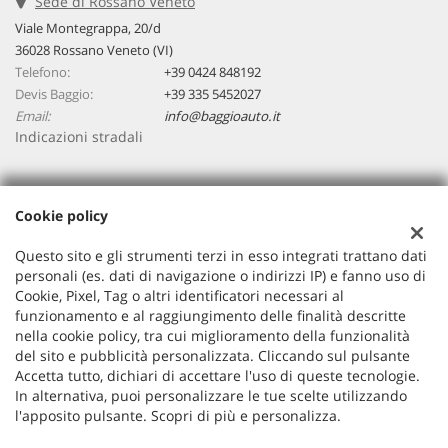
Sede di Rossano Veneto
Viale Montegrappa, 20/d
36028 Rossano Veneto (VI)
Telefono:
+39 0424 848192
Devis Baggio:
+39 335 5452027
Email:
info@baggioauto.it
Indicazioni stradali
Dati fiscali:
Cookie policy
Baggio Auto Srl
Viale Montegrappa, 20/a, Rossano Veneto (VI)
Questo sito e gli strumenti terzi in esso integrati trattano dati
C.F/P.IVA:
03251490243
personali (es. dati di navigazione o indirizzi IP) e fanno uso di
Cookie, Pixel, Tag o altri identificatori necessari al
Registro delle imprese:
VI
funzionamento e al raggiungimento delle finalità descritte
nella cookie policy, tra cui miglioramento della funzionalità
del sito e pubblicità personalizzata. Cliccando sul pulsante
Accetta tutto, dichiari di accettare l'uso di queste tecnologie.
In alternativa, puoi personalizzare le tue scelte utilizzando
l'apposito pulsante. Scopri di più e personalizza.