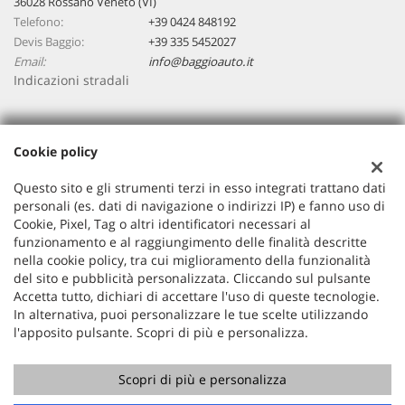
36028 Rossano Veneto (VI)
Telefono:
+39 0424 848192
Devis Baggio:
+39 335 5452027
Email:
info@baggioauto.it
Indicazioni stradali
Dati fiscali:
Cookie policy
Baggio Auto Srl
Viale Montegrappa, 20/a, Rossano Veneto (VI)
Questo sito e gli strumenti terzi in esso integrati trattano dati
C.F/P.IVA:
03251490243
personali (es. dati di navigazione o indirizzi IP) e fanno uso di
Cookie, Pixel, Tag o altri identificatori necessari al
Registro delle imprese:
VI
funzionamento e al raggiungimento delle finalità descritte
nella cookie policy, tra cui miglioramento della funzionalità
del sito e pubblicità personalizzata. Cliccando sul pulsante
Accetta tutto, dichiari di accettare l'uso di queste tecnologie.
In alternativa, puoi personalizzare le tue scelte utilizzando
l'apposito pulsante. Scopri di più e personalizza.
Scopri di più e personalizza
Copyright © 2026 GestionaleAuto.com S.r.l., Tutti i diritti
riservati -
Leggi l'informativa sulla privacy
-
Cookie Policy