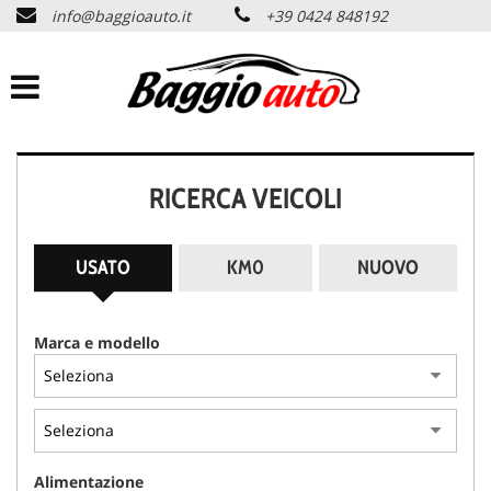
info@baggioauto.it
+39 0424 848192
HOME
AZIENDA
LISTA VEICOLI
RICERCA VEICOLI
PERMUTA USATO
USATO
KM0
NUOVO
ASSISTENZA
Marca e modello
SERVIZI
CONTATTI
Alimentazione
NEWS