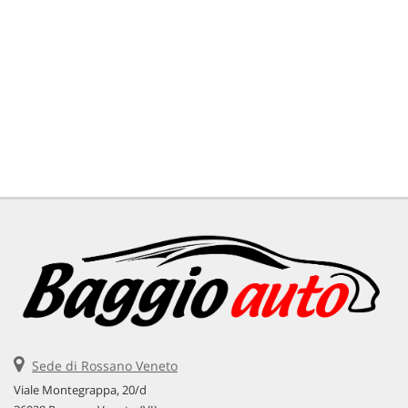
Sede di Rossano Veneto
Viale Montegrappa, 20/d